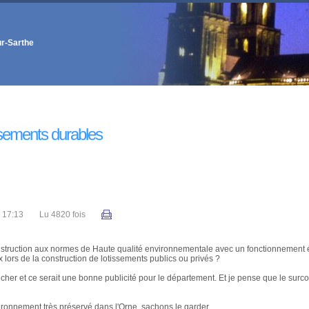
ur-Sarthe
ssements durables
17:13
Lu 4820 fois
nstruction aux normes de Haute qualité environnementale avec un fonctionnement 
x lors de la construction de lotissements publics ou privés ?
her et ce serait une bonne publicité pour le département. Et je pense que le surco
ronnement très préservé dans l'Orne, sachons le garder.