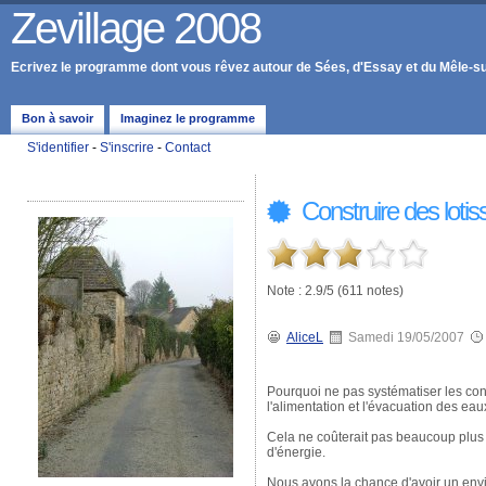
Zevillage 2008
Ecrivez le programme dont vous rêvez autour de Sées, d'Essay et du Mêle-s
Bon à savoir
Imaginez le programme
S'identifier
-
S'inscrire
-
Contact
Construire des loti
Note : 2.9/5 (611 notes)
AliceL
Samedi 19/05/2007
Pourquoi ne pas systématiser les co
l'alimentation et l'évacuation des eau
Cela ne coûterait pas beaucoup plus c
d'énergie.
Nous avons la chance d'avoir un envi