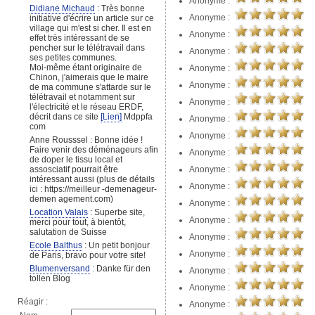
Anonyme :
Didiane Michaud
: Très bonne
Anonyme :
initiative d'écrire un article sur ce
village qui m'est si cher. Il est en
Anonyme :
effet très intéressant de se
pencher sur le télétravail dans
Anonyme :
ses petites communes.
Moi-même étant originaire de
Anonyme :
Chinon, j'aimerais que le maire
Anonyme :
de ma commune s'attarde sur le
télétravail et notamment sur
Anonyme :
l'électricité et le réseau ERDF,
décrit dans ce site
[Lien]
Mdppfa
Anonyme :
com
Anonyme :
Anne Rousssel : Bonne idée !
Faire venir des déménageurs afin
Anonyme :
de doper le tissu local et
Anonyme :
assosciatif pourrait être
intéressant aussi (plus de détails
Anonyme :
ici : https://meilleur -demenageur-
demen agement.com)
Anonyme :
Location Valais
: Superbe site,
Anonyme :
merci pour tout, à bientôt,
salutation de Suisse
Anonyme :
Ecole Balthus
: Un petit bonjour
Anonyme :
de Paris, bravo pour votre site!
Blumenversand
: Danke für den
Anonyme :
tollen Blog
Anonyme :
Réagir :
Anonyme :