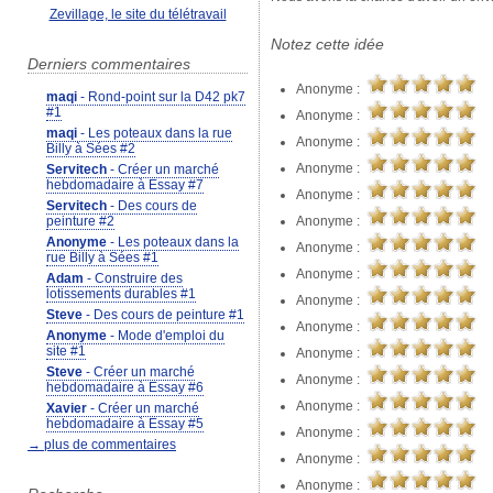
Zevillage, le site du télétravail
Notez cette idée
Derniers commentaires
Anonyme :
maqi
- Rond-point sur la D42 pk7
#1
Anonyme :
maqi
- Les poteaux dans la rue
Anonyme :
Billy à Sées #2
Anonyme :
Servitech
- Créer un marché
hebdomadaire à Essay #7
Anonyme :
Servitech
- Des cours de
Anonyme :
peinture #2
Anonyme
- Les poteaux dans la
Anonyme :
rue Billy à Sées #1
Anonyme :
Adam
- Construire des
lotissements durables #1
Anonyme :
Steve
- Des cours de peinture #1
Anonyme :
Anonyme
- Mode d'emploi du
site #1
Anonyme :
Steve
- Créer un marché
Anonyme :
hebdomadaire à Essay #6
Anonyme :
Xavier
- Créer un marché
hebdomadaire à Essay #5
Anonyme :
→ plus de commentaires
Anonyme :
Anonyme :