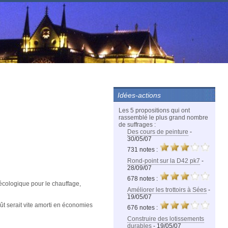
Idées-actions
Les 5 propositions qui ont
rassemblé le plus grand nombre
de suffrages :
Des cours de peinture
-
30/05/07
731 notes :
Rond-point sur la D42 pk7
-
28/09/07
678 notes :
écologique pour le chauffage,
Améliorer les trottoirs à Sées
-
19/05/07
ût serait vite amorti en économies
676 notes :
Construire des lotissements
durables
- 19/05/07