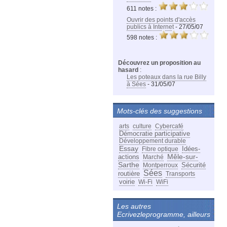
611 notes :
Ouvrir des points d'accès
publics à Internet
- 27/05/07
598 notes :
Découvrez un proposition au
hasard
:
Les poteaux dans la rue Billy
à Sées
- 31/05/07
Mots-clés des suggestions
arts
culture
Cybercafé
Démocratie participative
Développement durable
Essay
Idées-
Fibre optique
Mêle-sur-
actions
Marché
Sarthe
Sécurité
Montperroux
Sées
routière
Transports
voirie
Wi-Fi
WiFi
Les autres
Ecrivezleprogramme, ailleurs