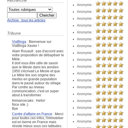
Recherche
Anonyme :
Anonyme :
Anonyme :
Archive : tous les articles
Anonyme :
Anonyme :
Tribune
Anonyme :
ViaBloga
: Bienvenue sur
ViaBloga Xavier !
Anonyme :
Alain Rouault : pas d'accord avec
Anonyme :
votre proposition de débaptiser le
Mèle.
Anonyme :
Il doit vous être utile de savoir
Anonyme :
que le Mesle dans les années
1950 s'écrivait Le Mesle et que
Anonyme :
Le Mèle tire son origine des
merles en grande population
Anonyme :
dans le passé autour du village.
Anonyme :
Par contre au niveau
communication, c'est un super
Anonyme :
atout à transformer.
Immancecaks : Hello!
Anonyme :
Nice site ;)
Anonyme :
Bye
Centre d'affaire en France
: Merci
Anonyme :
pour toutes ces infos, l'immobilier
Anonyme :
est en berne en France mais
résiste mieux sous ces latitudes..