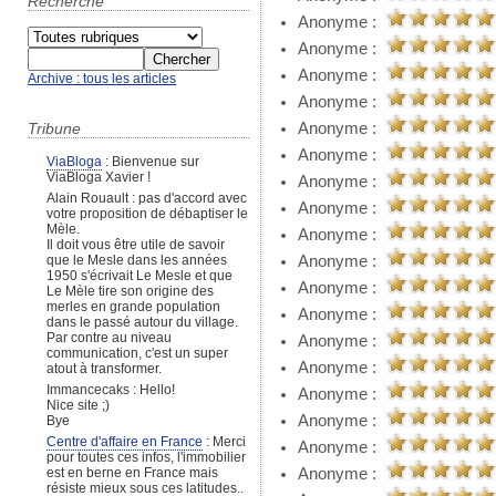
Recherche
Anonyme :
Anonyme :
Anonyme :
Archive : tous les articles
Anonyme :
Anonyme :
Tribune
Anonyme :
ViaBloga
: Bienvenue sur
ViaBloga Xavier !
Anonyme :
Alain Rouault : pas d'accord avec
Anonyme :
votre proposition de débaptiser le
Mèle.
Anonyme :
Il doit vous être utile de savoir
Anonyme :
que le Mesle dans les années
1950 s'écrivait Le Mesle et que
Anonyme :
Le Mèle tire son origine des
merles en grande population
Anonyme :
dans le passé autour du village.
Par contre au niveau
Anonyme :
communication, c'est un super
Anonyme :
atout à transformer.
Immancecaks : Hello!
Anonyme :
Nice site ;)
Anonyme :
Bye
Centre d'affaire en France
: Merci
Anonyme :
pour toutes ces infos, l'immobilier
Anonyme :
est en berne en France mais
résiste mieux sous ces latitudes..