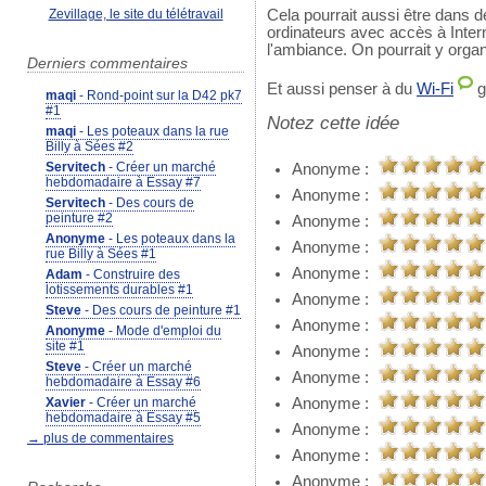
Cela pourrait aussi être dans d
Zevillage, le site du télétravail
ordinateurs avec accès à Interne
l'ambiance. On pourrait y orga
Derniers commentaires
Et aussi penser à du
Wi-Fi
g
maqi
- Rond-point sur la D42 pk7
#1
Notez cette idée
maqi
- Les poteaux dans la rue
Billy à Sées #2
Servitech
- Créer un marché
Anonyme :
hebdomadaire à Essay #7
Anonyme :
Servitech
- Des cours de
peinture #2
Anonyme :
Anonyme
- Les poteaux dans la
Anonyme :
rue Billy à Sées #1
Anonyme :
Adam
- Construire des
lotissements durables #1
Anonyme :
Steve
- Des cours de peinture #1
Anonyme :
Anonyme
- Mode d'emploi du
site #1
Anonyme :
Steve
- Créer un marché
Anonyme :
hebdomadaire à Essay #6
Anonyme :
Xavier
- Créer un marché
hebdomadaire à Essay #5
Anonyme :
→ plus de commentaires
Anonyme :
Anonyme :