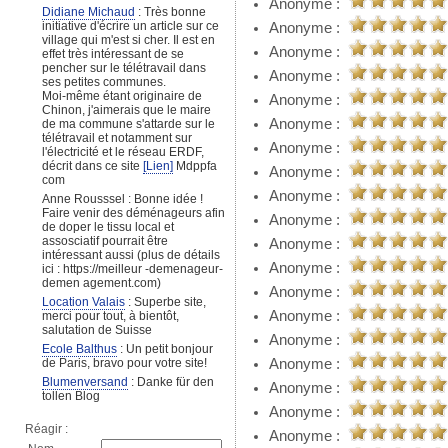
Anonyme :
Didiane Michaud
: Très bonne
initiative d'écrire un article sur ce
Anonyme :
village qui m'est si cher. Il est en
Anonyme :
effet très intéressant de se
pencher sur le télétravail dans
Anonyme :
ses petites communes.
Moi-même étant originaire de
Anonyme :
Chinon, j'aimerais que le maire
Anonyme :
de ma commune s'attarde sur le
télétravail et notamment sur
Anonyme :
l'électricité et le réseau ERDF,
décrit dans ce site
[Lien]
Mdppfa
Anonyme :
com
Anonyme :
Anne Rousssel : Bonne idée !
Faire venir des déménageurs afin
Anonyme :
de doper le tissu local et
assosciatif pourrait être
Anonyme :
intéressant aussi (plus de détails
Anonyme :
ici : https://meilleur -demenageur-
demen agement.com)
Anonyme :
Location Valais
: Superbe site,
Anonyme :
merci pour tout, à bientôt,
salutation de Suisse
Anonyme :
Ecole Balthus
: Un petit bonjour
Anonyme :
de Paris, bravo pour votre site!
Blumenversand
: Danke für den
Anonyme :
tollen Blog
Anonyme :
Réagir :
Anonyme :