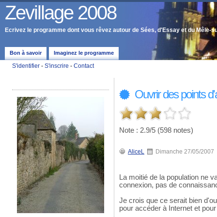
Zevillage 2008
Ecrivez le programme dont vous rêvez autour de Sées, d'Essay et du Mêle-s
Bon à savoir
Imaginez le programme
S'identifier
-
S'inscrire
-
Contact
Ouvrir des points d'
Note : 2.9/5 (598 notes)
AliceL
Dimanche 27/05/2007
La moitié de la population ne v
connexion, pas de connaissan
Je crois que ce serait bien d'ou
pour accéder à Internet et pour